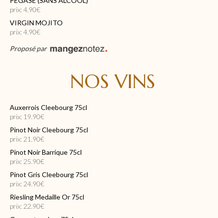
PÉGASE (SANS ALCOOL)
prix: 4.90€
VIRGIN MOJITO
prix: 4.90€
Proposé par
NOS VINS
Auxerrois Cleebourg 75cl
prix: 19.90€
Pinot Noir Cleebourg 75cl
prix: 21.90€
Pinot Noir Barrique 75cl
prix: 25.90€
Pinot Gris Cleebourg 75cl
prix: 24.90€
Riesling Medaille Or 75cl
prix: 22.90€